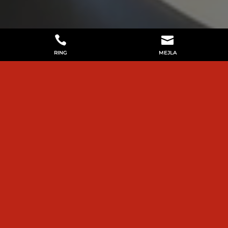


RING
MEJLA
SÄLJA HUSBIL NACKA
Välkommen till
JRL Bil AB
– din pålitliga
partner när det gäller att köpa eller sälja
husbil i
Nacka
. Vi är en ledande bilhandlare
med lång erfarenhet av försäljning och
service av husbilar och erbjuder ett brett